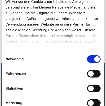
Wir verwenden Cookies, um Inhalte und Anzeigen zu
Tiefgekühlte Ware ist bei uns immer zur
personalisieren, Funktionen für soziale Medien anbieten
Selbstabholung verfügbar.
zu können und die Zugriffe auf unsere Website zu
analysieren. Außerdem geben wir Informationen zu Ihrer
Verwendung unserer Website an unsere Partner für
Abhol/Öffnungszeiten
soziale Medien, Werbung und Analysen weiter. Unsere
Freitag 15:00 Uhr - 18:00 Uhr
Partner führen diese Informationen möglicherweise mit
weiteren Daten zusammen, die Sie ihnen bereitgestellt
Samstag 10:00 Uhr - 12:00 Uhr
haben oder die sie im Rahmen Ihrer Nutzung der Dienste
gesammelt haben.
Einwilligungsauswahl
Notwendig
Präferenzen
Galloways – Herzstück unserer
Statistiken
nachhaltigen Landwirtschaft
Unsere Galloways sind das Herzstück unseres
Marketing