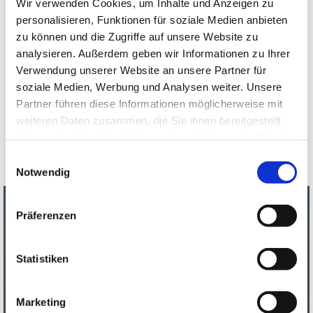
Wir verwenden Cookies, um Inhalte und Anzeigen zu
Tiefgekühlte Ware ist bei uns immer zur
personalisieren, Funktionen für soziale Medien anbieten
zu können und die Zugriffe auf unsere Website zu
Selbstabholung verfügbar.
analysieren. Außerdem geben wir Informationen zu Ihrer
Verwendung unserer Website an unsere Partner für
Abhol/Öffnungszeiten
soziale Medien, Werbung und Analysen weiter. Unsere
Freitag 15:00 Uhr - 18:00 Uhr
Partner führen diese Informationen möglicherweise mit
weiteren Daten zusammen, die Sie ihnen bereitgestellt
Samstag 10:00 Uhr - 12:00 Uhr
haben oder die sie im Rahmen Ihrer Nutzung der Dienste
gesammelt haben.
Einwilligungsauswahl
Notwendig
Präferenzen
Galloways – Herzstück unserer
Statistiken
nachhaltigen Landwirtschaft
Unsere Galloways sind das Herzstück unseres
Marketing