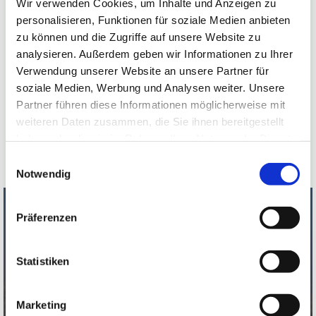
Wir verwenden Cookies, um Inhalte und Anzeigen zu
Tiefgekühlte Ware ist bei uns immer zur
personalisieren, Funktionen für soziale Medien anbieten
zu können und die Zugriffe auf unsere Website zu
Selbstabholung verfügbar.
analysieren. Außerdem geben wir Informationen zu Ihrer
Verwendung unserer Website an unsere Partner für
Abhol/Öffnungszeiten
soziale Medien, Werbung und Analysen weiter. Unsere
Freitag 15:00 Uhr - 18:00 Uhr
Partner führen diese Informationen möglicherweise mit
weiteren Daten zusammen, die Sie ihnen bereitgestellt
Samstag 10:00 Uhr - 12:00 Uhr
haben oder die sie im Rahmen Ihrer Nutzung der Dienste
gesammelt haben.
Einwilligungsauswahl
Notwendig
Präferenzen
Galloways – Herzstück unserer
Statistiken
nachhaltigen Landwirtschaft
Unsere Galloways sind das Herzstück unseres
Marketing