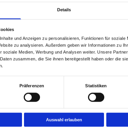
Details
dukte sind frisch vakuumiert, beschriftet und bereit für d
Nächster Versandtermin:
20.08.2026
Cookies
nhalte und Anzeigen zu personalisieren, Funktionen für soziale
gekühlte Ware ist bei uns immer zur Selbstabholung verfü
Website zu analysieren. Außerdem geben wir Informationen zu I
r soziale Medien, Werbung und Analysen weiter. Unsere Partner
Abhol/Öffnungszeiten
 Daten zusammen, die Sie ihnen bereitgestellt haben oder die s
n.
Freitag 15:00 Uhr - 18:00 Uhr
Samstag 10:00 Uhr - 12:00 Uhr
Präferenzen
Statistiken
Auswahl erlauben