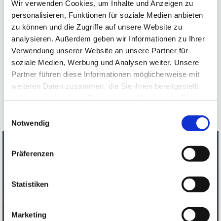
Wir verwenden Cookies, um Inhalte und Anzeigen zu
Tiefgekühlte Ware ist bei uns immer zur
personalisieren, Funktionen für soziale Medien anbieten
Selbstabholung verfügbar.
zu können und die Zugriffe auf unsere Website zu
analysieren. Außerdem geben wir Informationen zu Ihrer
Verwendung unserer Website an unsere Partner für
Abhol/Öffnungszeiten
soziale Medien, Werbung und Analysen weiter. Unsere
Freitag 15:00 Uhr - 18:00 Uhr
Partner führen diese Informationen möglicherweise mit
weiteren Daten zusammen, die Sie ihnen bereitgestellt
Samstag 10:00 Uhr - 12:00 Uhr
haben oder die sie im Rahmen Ihrer Nutzung der Dienste
gesammelt haben.
Einwilligungsauswahl
Notwendig
Präferenzen
Galloways – Herzstück unserer
Statistiken
nachhaltigen Landwirtschaft
Unsere Galloways sind das Herzstück unseres
Marketing