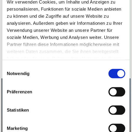
Wir verwenden Cookies, um Inhalte und Anzeigen zu
Tiefgekühlte Ware ist bei uns immer zur
personalisieren, Funktionen für soziale Medien anbieten
Selbstabholung verfügbar.
zu können und die Zugriffe auf unsere Website zu
analysieren. Außerdem geben wir Informationen zu Ihrer
Verwendung unserer Website an unsere Partner für
Abhol/Öffnungszeiten
soziale Medien, Werbung und Analysen weiter. Unsere
Freitag 15:00 Uhr - 18:00 Uhr
Partner führen diese Informationen möglicherweise mit
weiteren Daten zusammen, die Sie ihnen bereitgestellt
Samstag 10:00 Uhr - 12:00 Uhr
haben oder die sie im Rahmen Ihrer Nutzung der Dienste
gesammelt haben.
Einwilligungsauswahl
Notwendig
Präferenzen
Galloways – Herzstück unserer
Statistiken
nachhaltigen Landwirtschaft
Unsere Galloways sind das Herzstück unseres
Marketing